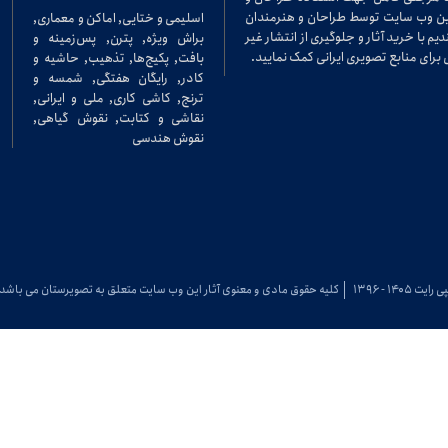
در این وب سایت توسط طراحان و هنرمندان
اسلیمی و ختایی, اماکن و معماری,
م با خرید آثار و جلوگیری از انتشار غیر
براش ویژه, پترن, پس‌زمینه و
برای منابع تصویری ایرانی کمک نمایید.
بافت, پکیج‌ها, تذهیب, حاشیه و
کادر, رایگان هفتگی, شمسه و
ترنج, کاشی کاری, ملی و ایرانی,
نقاشی و کتابت, نقوش گیاهی,
نقوش هندسی
 رایت ۱۴۰۵ - ۱۳۹۶
کلیه حقوق مادی و معنوی آثار این وب سایت متعلق به تصویرستان می باشد.