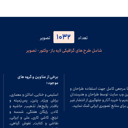
1032
تعداد
تصویر
شامل طرح های گرافیکی لایه باز - وکتور - تصویر
برخی از عناوین و گروه های
موجود:
تا مرجعی کامل جهت استفاده طراحان و
در این وب سایت توسط طراحان و هنرمندان
اسلیمی و ختایی, اماکن و معماری,
م با خرید آثار و جلوگیری از انتشار غیر
براش ویژه, پترن, پس‌زمینه و
برای منابع تصویری ایرانی کمک نمایید.
بافت, پکیج‌ها, تذهیب, حاشیه و
کادر, رایگان هفتگی, شمسه و
ترنج, کاشی کاری, ملی و ایرانی,
نقاشی و کتابت, نقوش گیاهی,