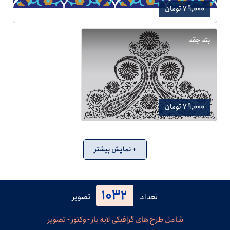
79,000 تومان
بته جقه
79,000 تومان
+ نمایش بیشتر
1032
تعداد
تصویر
شامل طرح های گرافیکی لایه باز - وکتور - تصویر