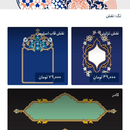
تگ: نقش
نقش تزئینی
نقش قاب اسلیمی
49,000 تومان
79,000 تومان
کادر