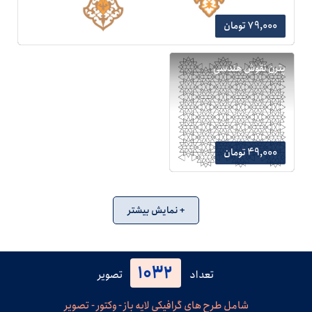
79,000 تومان
پترن نقوش هندسی
49,000 تومان
+ نمایش بیشتر
1032
تعداد
تصویر
شامل طرح های گرافیکی لایه باز - وکتور - تصویر