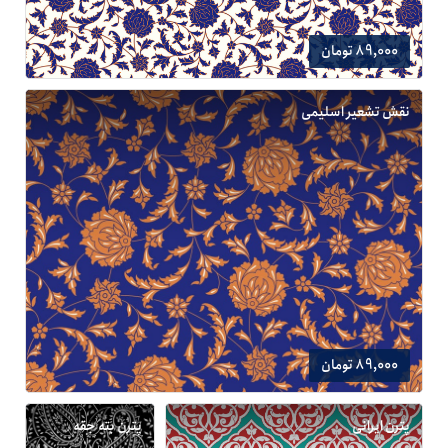
89,000 تومان
نقش تشعیر اسلیمی
89,000 تومان
پترن ایرانی
پترن بته جقه