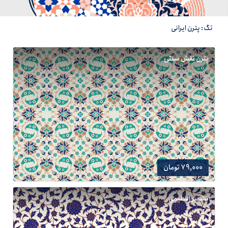
تگ: پترن ایرانی
پترن نقش سنتی
79,000 تومان
تشعیر اسلیمی