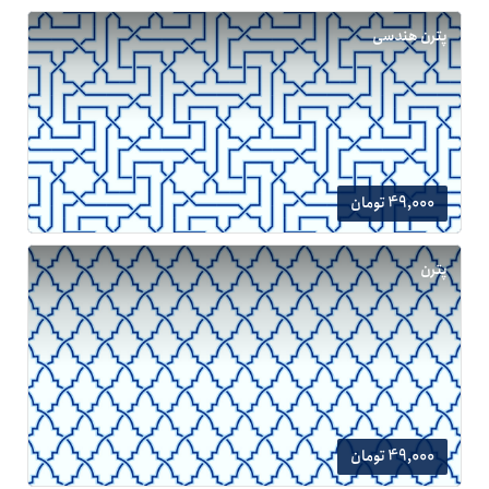
پترن هندسی
49,000 تومان
پترن
49,000 تومان