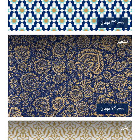
49,000 تومان
تشعیر
79,000 تومان
پترن