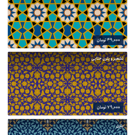
49,000 تومان
تشعیر و پترن ختایی
79,000 تومان
پترن