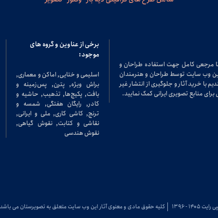
برخی از عناوین و گروه های
موجود:
تا مرجعی کامل جهت استفاده طراحان و
در این وب سایت توسط طراحان و هنرمندان
اسلیمی و ختایی, اماکن و معماری,
م با خرید آثار و جلوگیری از انتشار غیر
براش ویژه, پترن, پس‌زمینه و
برای منابع تصویری ایرانی کمک نمایید.
بافت, پکیج‌ها, تذهیب, حاشیه و
کادر, رایگان هفتگی, شمسه و
ترنج, کاشی کاری, ملی و ایرانی,
نقاشی و کتابت, نقوش گیاهی,
نقوش هندسی
 رایت ۱۴۰۵ - ۱۳۹۶
کلیه حقوق مادی و معنوی آثار این وب سایت متعلق به تصویرستان می باشد.