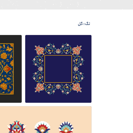
تگ: گل